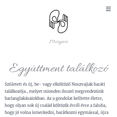
Mesejáró
Együttment találkozó
Született és új, be- vagy elköltöző Noszvajiak baráti
találkozója., melyet mionden ősszel megrendezünk
barlanglakásainkban. Az a gondolat kelltette életre,
hogy olyan sok új család költözik évről évre a faluba,
hogy jó volna ismerkedni, barátkozni egymással, újra