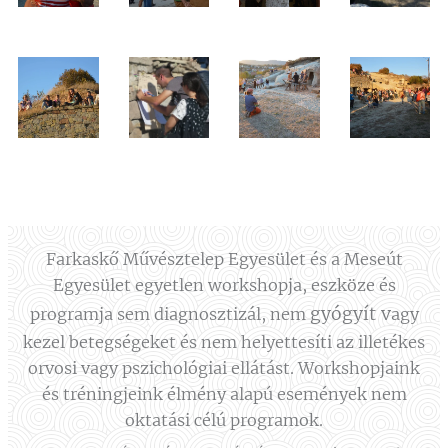
Farkaskő Művésztelep Egyesület és a Meseút
Egyesület egyetlen workshopja, eszköze és
gyógyít
v
programja sem diagnosztizál, nem
agy
kezel betegségeket és nem helyettesíti az illetékes
orvosi vagy pszichológiai ellátást. Workshopjaink
és tréningjeink élmény alapú események nem
oktatási célú programok.