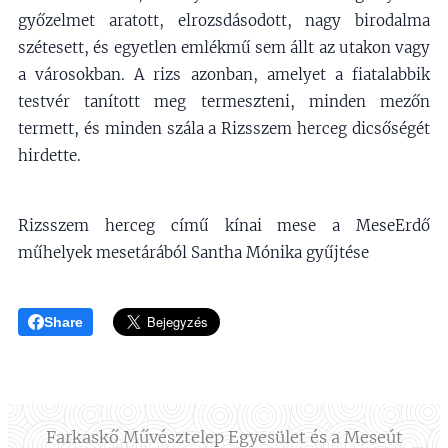
győzelmet aratott, elrozsdásodott, nagy birodalma
szétesett, és egyetlen emlékmű sem állt az utakon vagy
a városokban. A rizs azonban, amelyet a fiatalabbik
testvér tanított meg termeszteni, minden mezőn
termett, és minden szála a Rizsszem herceg dicsőségét
hirdette.
Rizsszem herceg című kínai mese a MeseErdő
műhelyek mesetárából Santha Mónika gyűjtése
Share
Farkaskő Művésztelep Egyesület és a Meseút