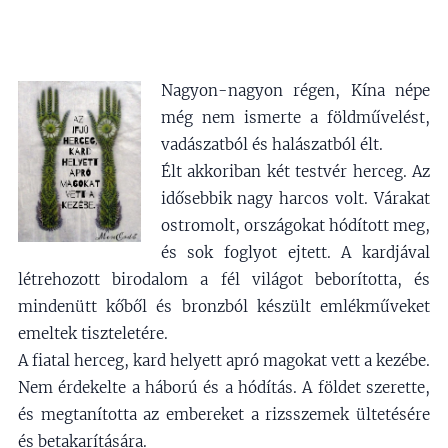
Nagyon-nagyon régen, Kína népe
még nem ismerte a földművelést,
vadászatból és halászatból élt.
Élt akkoriban két testvér herceg. Az
idősebbik nagy harcos volt. Várakat
ostromolt, országokat hódított meg,
és sok foglyot ejtett. A kardjával
létrehozott birodalom a fél világot beborította, és
mindenütt kőből és bronzból készült emlékműveket
emeltek tiszteletére.
A fiatal herceg, kard helyett apró magokat vett a kezébe.
Nem érdekelte a háború és a hódítás. A földet szerette,
és megtanította az embereket a rizsszemek ültetésére
és betakarítására.