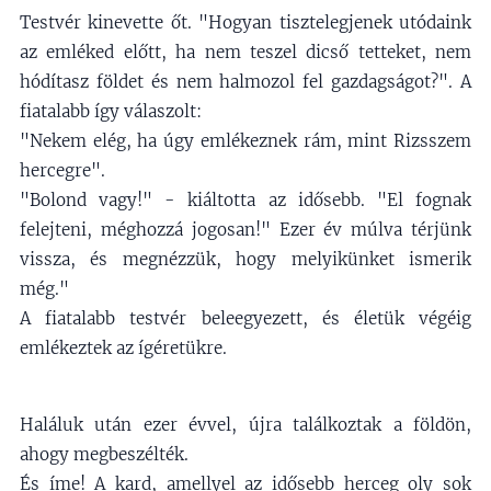
Testvér kinevette őt. "Hogyan tisztelegjenek utódaink
az emléked előtt, ha nem teszel dicső tetteket, nem
hódítasz földet és nem halmozol fel gazdagságot?". A
fiatalabb így válaszolt:
"Nekem elég, ha úgy emlékeznek rám, mint Rizsszem
hercegre".
"Bolond vagy!" - kiáltotta az idősebb. "El fognak
felejteni, méghozzá jogosan!" Ezer év múlva térjünk
vissza, és megnézzük, hogy melyikünket ismerik
még."
A fiatalabb testvér beleegyezett, és életük végéig
emlékeztek az ígéretükre.
Haláluk után ezer évvel, újra találkoztak a földön,
ahogy megbeszélték.
És íme! A kard, amellyel az idősebb herceg oly sok