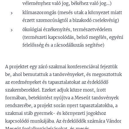
véleményhez való jog, békéhez való jog...)
klímaszorongás (mesés utak a környezet miatt
érzett szomorúságtól a bizakodó cselekvésig)
ökológiai érzékenyítés, természetvédelem
(természeti kapcsolódás, belső megélés, egyéni
felelősség és a rácsodálkozás segítése)
A projektet egy záró szakmai konferenciával fejeztük
be, ahol bemutattuk a tanösvényeket, és megosztottuk
az eredményeket és tapasztalatokat az érdeklődő
szakemberekkel. Ezeket adjuk közre most, írott
formában, betekintést nyújtva a Meseút tanösvények
rendszerébe, a projekt során nyert tapasztalatokba, a
szakmai stáb gyermek- és környezeti jogokhoz
kapcsolódó munkájába. Az érdeklődők számára Vándor
Meseút foglalkozásleírásokat, és mesés