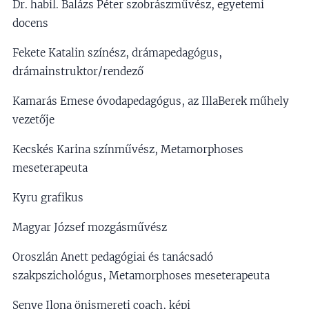
Dr. habil. Balázs Péter szobrászművész, egyetemi
docens
Fekete Katalin színész, drámapedagógus,
drámainstruktor/rendező
Kamarás Emese óvodapedagógus, az IllaBerek műhely
vezetője
Kecskés Karina színművész, Metamorphoses
meseterapeuta
Kyru grafikus
Magyar József mozgásművész
Oroszlán Anett pedagógiai és tanácsadó
szakpszichológus, Metamorphoses meseterapeuta
Senye Ilona önismereti coach, képi