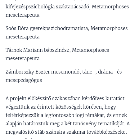
kifejezéspszichológia szaktanácsadó, Metamorphoses
meseterapeuta
Soós Dóra gyerekpszichodramatista, Metamorphoses
meseterapeuta
Tárnok Mariann bábszínész, Metamorphoses
meseterapeuta
Zámborszky Eszter mesemondó, tánc-, dráma- és
mesepedagógus
A projekt előkészítő szakaszában kérdőíves kutatást
végeztünk az érintett közösségek körében, hogy
feltérképezzük a legfontosabb jogi témákat, és ennek
alapján határoztuk meg a két tanösvény tematikáját. A
megvalósító stáb számára szakmai továbbképzéseket