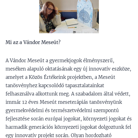
Mi az a Vándor Meseút?
A Vándor Meseút a gyermekjogok élményszerű,
meséken alapuló oktatásának egy új innovatív eszköze,
amelyet a Közös Értékeink projektben, a Meseút
tanösvényhez kapcsolódó tapasztalatainkat
felhasználva alkottunk meg. A szabadalom által védett,
immár 12 éves Meseút meseterápiás tanösvényünk
gyermekvédelmi és természetvédelmi szempontú
fejlesztése során európai jogokat, környezeti jogokat és
harmadik generációs környezeti jogokat dolgoztunk fel
egy innovatív projekt során. Olyan hordozható