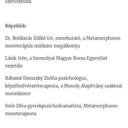
szerveztünk.
Képzőink:
Dr. Boldizsár Ildikó író, mesekutató, a Metamorphoses
meseterápiás módszer megalkotója
Lázár Irén, a Szomolyai Magyar Roma Egyesület
vezetője
Rábainé Domszky Zsófia pszichológus,
képzőművészetterapeuta, a Mosoly Alapítvány szakmai
menedzsere
Soós Dóra gyerekpszichodramatista, Metamorphoses
meseterapeuta