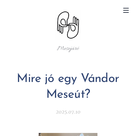
Mesejáró
Mire jó egy Vándor
Meseút?
2025.07.10