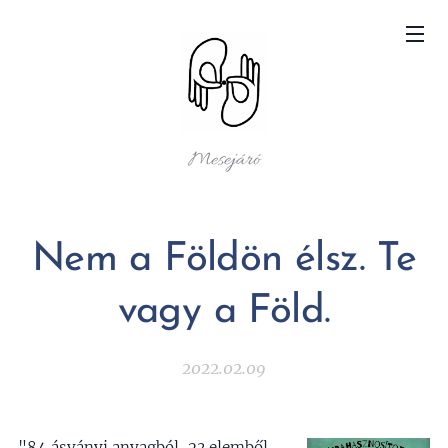
Mesejáró
Nem a Földön élsz. Te
vagy a Föld.
2022.02.09
"84 ásványi anyagból, 23 elemből