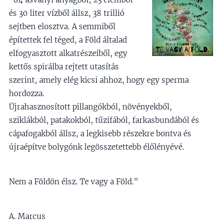
és 30 liter vízből állsz, 38 trillió
sejtben elosztva. A semmiből
építettek fel téged, a Föld általad
elfogyasztott alkatrészeiből, egy
kettős spirálba rejtett utasítás
szerint, amely elég kicsi ahhoz, hogy egy sperma
hordozza.
Újrahasznosított pillangókból, növényekből,
sziklákból, patakokból, tűzifából, farkasbundából és
cápafogakból állsz, a legkisebb részekre bontva és
újraépítve bolygónk legösszetettebb élőlényévé.
Nem a Földön élsz. Te vagy a Föld."
A. Marcus