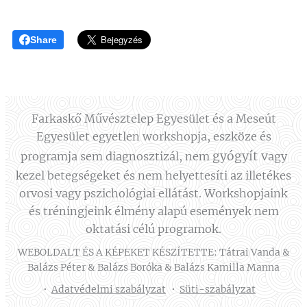
Share
Farkaskő Művésztelep Egyesület és a Meseút
Egyesület egyetlen workshopja, eszköze és
gyógyít
v
programja sem diagnosztizál, nem
agy
kezel betegségeket és nem helyettesíti az illetékes
orvosi vagy pszichológiai ellátást. Workshopjaink
és tréningjeink élmény alapú események nem
oktatási célú programok.
WEBOLDALT ÉS A KÉPEKET KÉSZÍTETTE: Tátrai Vanda &
Balázs Péter & Balázs Boróka & Balázs Kamilla Manna
Adatvédelmi szabályzat
Süti-szabályzat