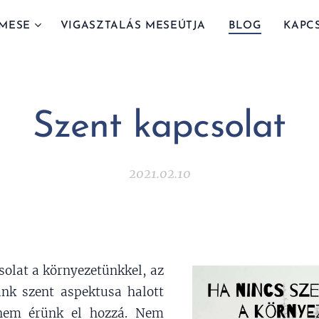
MESE
VIGASZTALÁS MESEÚTJA
BLOG
KAPC
Szent kapcsolat
2021.02.10
csolat a környezetünkkel, az
tünk szent aspektusa halott
 nem érünk el hozzá. Nem