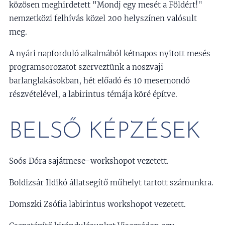
közösen meghirdetett "Mondj egy mesét a Földért!"
nemzetközi felhívás közel 200 helyszínen valósult
meg.
A nyári napforduló alkalmából kétnapos nyitott mesés
programsorozatot szerveztünk a noszvaji
barlanglakásokban, hét előadó és 10 mesemondó
részvételével, a labirintus témája köré építve.
BELSŐ KÉPZÉSEK
Soós Dóra sajátmese-workshopot vezetett.
Boldizsár Ildikó állatsegítő műhelyt tartott számunkra.
Domszki Zsófia labirintus workshopot vezetett.