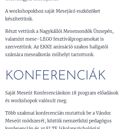
A workshopokhoz saját Mesejáró eszközöket
készítettünk.
Részt vettünk a Nagykállói Mesemondók Ünnepén,
valamint mese–LEGO fesztiválprogramokat is
szerveztünk. Az EKKE animáció szakos hallgatói
számára mesealkotás műhelyt tartottunk.
KONFERENCIÁK
Saját Meseút Konferenciánkon 18 program előadások
és workshopok valósult meg.
Több szakmai konferencián mutattuk be a Vándor
Meseút módszerét, köztük nemzetközi pedagógus
konferencián és az ELTE Iskolapszichológiai