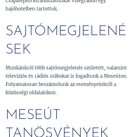
Csapatépítő kirándulásunkat Visegrádon egy
hajóhotelben tartottuk.
SAJTÓMEGJELENÉ
SEK
Munkánkról több sajtómegjelenés született, valamint
televíziós és rádiós stábokat is fogadtunk a Meseúton.
Folyamatosan beszámolunk az eseményeinkről a
közösségi oldalainkon.
MESEÚT
TANÖSVÉNYEK