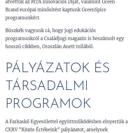
átvettük az MTA Innovációs Díját, valamint Green
Brand európai minősítést kaptunk GreenSpire
programunkért.
Büszkék vagyunk rá, hogy jogi edukációs
programunkról a Családjogi magazin is beszámolt egy
hosszú cikkben, Oroszlán Anett tollából.
PÁLYÁZATOK ÉS
TÁRSADALMI
PROGRAMOK
A Farkaskő Egyesülettel együttműködésben elnyertük a
CERV "Közös Értékeink" pályázatot, amelynek