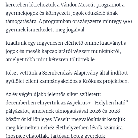
keretében létrehoztuk a Vándor Meseút programot a
gyermekjogok és környezeti jogok edukációjának
támogatására. A programban országszerte mintegy 900
gyermek ismerkedett meg jogaival.
Kiadtunk egy ingyenesen elérhető online kiadványt a
jogok és mesék kapcsolatáról végzett munkánkról,
amelyet több mint kétezren töltöttek le.
Részt vettünk a Szembenézás Alapítvány által indított
gyűlölet elleni kampányakcióba a Krókusz projektben.
Az év végén újabb jelentős siker született:
decemberben elnyertük az Aspektus+ "Helyben ható"
pályázatot, amelynek támogatásával 2026 és 2028
között öt különleges Meseút megvalósítását kezdjük
meg kiemelten nehéz élethelyzetben lévők számára
(hospice ellátottak, tartósan beteg gyerekek,